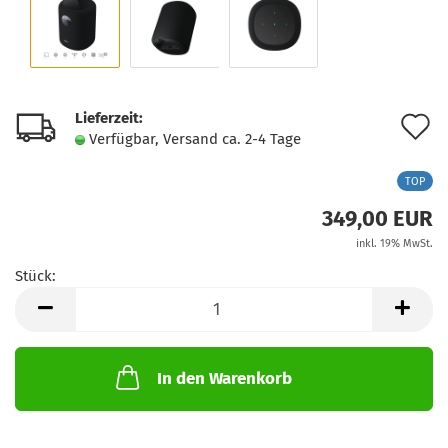
Lieferzeit:
A
Verfügbar, Versand ca. 2-4 Tage
d
TOP
M
349,00 EUR
inkl. 19% MwSt.
Stück:
Stück
In den Warenkorb