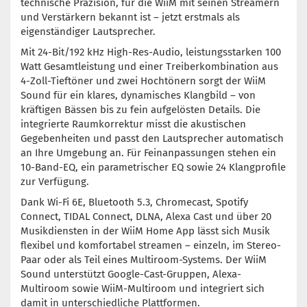
technische Präzision, für die WiiM mit seinen Streamern
und Verstärkern bekannt ist – jetzt erstmals als
eigenständiger Lautsprecher.
Mit 24-Bit/192 kHz High-Res-Audio, leistungsstarken 100
Watt Gesamtleistung und einer Treiberkombination aus
4-Zoll-Tieftöner und zwei Hochtönern sorgt der WiiM
Sound für ein klares, dynamisches Klangbild – von
kräftigen Bässen bis zu fein aufgelösten Details. Die
integrierte Raumkorrektur misst die akustischen
Gegebenheiten und passt den Lautsprecher automatisch
an Ihre Umgebung an. Für Feinanpassungen stehen ein
10-Band-EQ, ein parametrischer EQ sowie 24 Klangprofile
zur Verfügung.
Dank Wi-Fi 6E, Bluetooth 5.3, Chromecast, Spotify
Connect, TIDAL Connect, DLNA, Alexa Cast und über 20
Musikdiensten in der WiiM Home App lässt sich Musik
flexibel und komfortabel streamen – einzeln, im Stereo-
Paar oder als Teil eines Multiroom-Systems. Der WiiM
Sound unterstützt Google-Cast-Gruppen, Alexa-
Multiroom sowie WiiM-Multiroom und integriert sich
damit in unterschiedliche Plattformen.