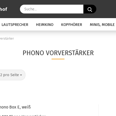
Suche...
LAUTSPRECHER
HEIMKINO
KOPFHÖRER
MINIS, MOBILE
erstärker
PHONO VORVERSTÄRKER
ro Seite
12 pro Seite
hono Box E, weiß