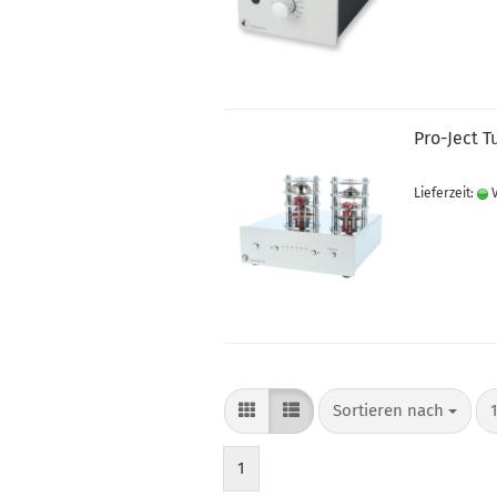
Pro-Ject T
Lieferzeit:
V
Sortieren nach
p
Sortieren nach
1