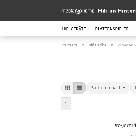
HIFI GERÄTE
PLATTENSPIELER
»
»
Startseite
Hifi Geräte
Phono Vorv
Sortieren nach
p
Sortieren nach
1
Pro-Ject P