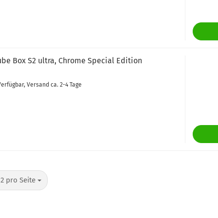
ube Box S2 ultra, Chrome Special Edition
erfügbar, Versand ca. 2-4 Tage
ro Seite
12 pro Seite