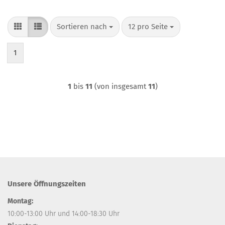
Sortieren nach
pro Seite
Sortieren nach
12 pro Seite
1
1
bis
11
(von insgesamt
11
)
Unsere Öffnungszeiten
Montag:
10:00-13:00 Uhr und 14:00-18:30 Uhr