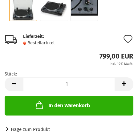
Lieferzeit:
A
Bestellartikel
d
799,00 EUR
M
inkl. 19% MwSt.
Stück:
Stück
In den Warenkorb
Frage zum Produkt