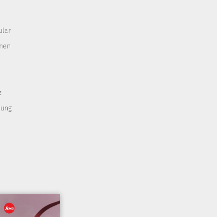
ular
onen
z
nung