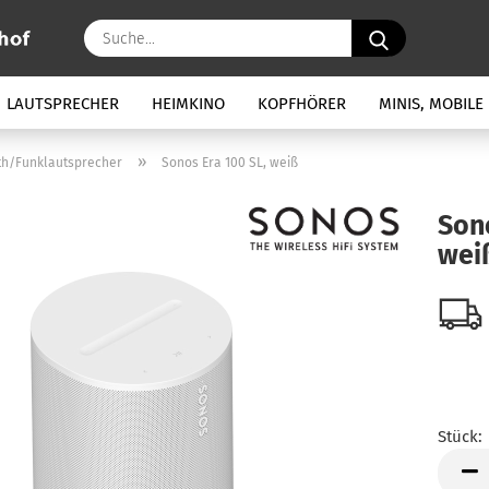
Suche...
LAUTSPRECHER
HEIMKINO
KOPFHÖRER
MINIS, MOBILE
»
th/Funklautsprecher
Sonos Era 100 SL, weiß
Sono
wei
Stück:
Stück