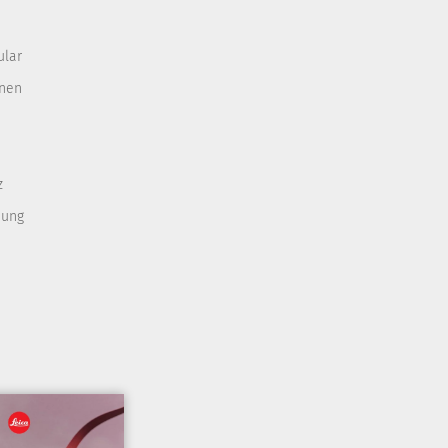
ular
onen
z
nung