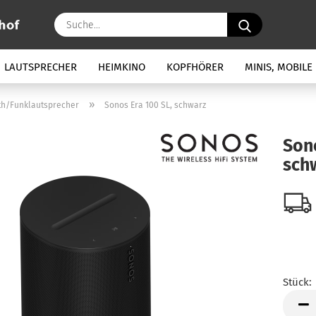
Suche...
LAUTSPRECHER
HEIMKINO
KOPFHÖRER
MINIS, MOBILE
»
th/Funklautsprecher
Sonos Era 100 SL, schwarz
Sono
sch
Stück:
Stück