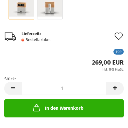
Lieferzeit:
A
Bestellartikel
d
TOP
M
269,00 EUR
inkl. 19% MwSt.
Stück:
Stück
In den Warenkorb