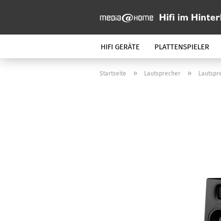
HIFI GERÄTE
PLATTENSPIELER
»
»
Startseite
Lautsprecher
Lautspre