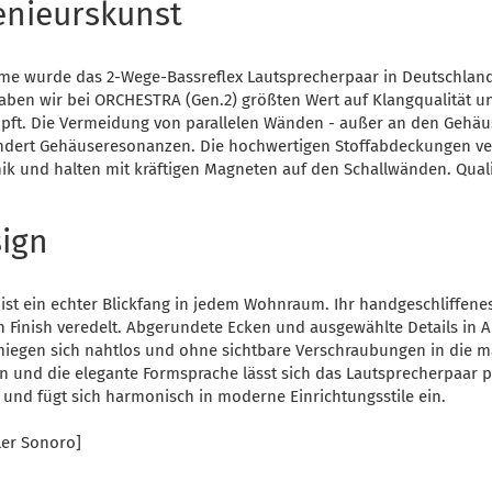
nieurs­kunst
me wurde das 2-Wege-Bassreflex Lautsprecherpaar in Deutschland 
haben wir bei ORCHESTRA (Gen.2) größten Wert auf Klangqualität u
pft. Die Vermeidung von parallelen Wänden - außer an den Gehäus
ndert Gehäuseresonanzen. Die hochwertigen Stoffabdeckungen ve
hnik und halten mit kräftigen Magneten auf den Schallwänden. Qual
sign
st ein echter Blickfang in jedem Wohnraum. Ihr handgeschliffene
 Finish veredelt. Abgerundete Ecken und ausgewählte Details in
miegen sich nahtlos und ohne sichtbare Verschraubungen in die 
 und die elegante Formsprache lässt sich das Lautsprecherpaar 
 und fügt sich harmonisch in moderne Einrichtungsstile ein.
ler Sonoro]