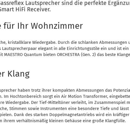
assreflex Lautsprecher sind die perfekte Ergänz
art HiFi Receiver.
 für Ihr Wohn­zimmer
iche, kristallklare Wiedergabe. Durch die schlanken Abmessungen
 Lautsprecherpaar elegant in alle Einrichtungsstile ein und ist ein
t MAESTRO Quantum bieten ORCHESTRA (Gen. 2) das beste Klanger
er Klang
tsprecher haben trotz ihrer kompakten Abmessungen das Potenzia
n. Im Hochtonbereich sorgt ein Air Motion Transformer, eingebette
klare Wiedergabe. Der Tief-Mitteltöner verleiht, im Zusammenspiel mi
he, Stimmen sowie Instrumenten eine besondere Tiefe und lässt
pielen. Dank des starken Doppelmagnetantriebs wird ein kräftiger 
n ihrem verhältnismäßig kleinen Gehäuse eine große Klangfülle.