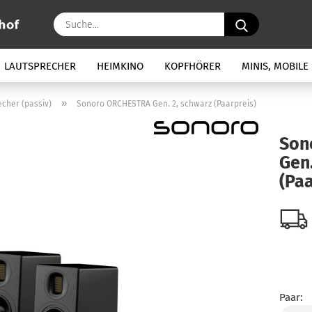
Suche...
LAUTSPRECHER
HEIMKINO
KOPFHÖRER
MINIS, MOBILE
»
cher (passiv)
Sonoro ORCHESTRA Gen. 2, schwarz (Paarpreis)
Son
Gen.
(Paa
Paar: