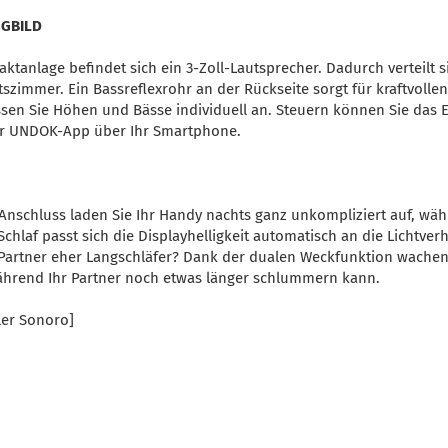
GBILD
ktanlage befindet sich ein 3-Zoll-Lautsprecher. Dadurch verteilt 
tszimmer. Ein Bassreflexrohr an der Rückseite sorgt für kraftvollen
ssen Sie Höhen und Bässe individuell an. Steuern können Sie das E
er UNDOK-App über Ihr Smartphone.
Anschluss laden Sie Ihr Handy nachts ganz unkompliziert auf, wä
chlaf passt sich die Displayhelligkeit automatisch an die Lichtver
r Partner eher Langschläfer? Dank der dualen Weckfunktion wache
während Ihr Partner noch etwas länger schlummern kann.
ler Sonoro]