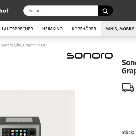
Suche...
LAUTSPRECHER
HEIMKINO
KOPFHÖRER
MINIS, MOBILE
Sonoro Elite, Graphit (matt)
Sono
Grap
Stück: