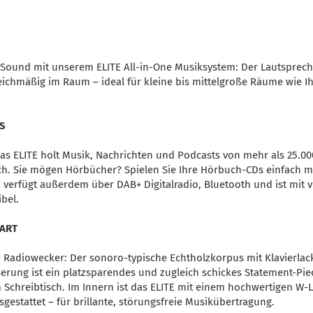
Sound mit unserem ELITE All-in-One Musiksystem: Der Lautsprech
leichmäßig im Raum – ideal für kleine bis mittelgroße Räume wie I
S
 Das ELITE holt Musik, Nachrichten und Podcasts von mehr als 25.0
sch. Sie mögen Hörbücher? Spielen Sie Ihre Hörbuch-CDs einfach m
 verfügt außerdem über DAB+ Digitalradio, Bluetooth und ist mit v
bel.
MART
in Radiowecker: Der sonoro-typische Echtholzkorpus mit Klavierla
rung ist ein platzsparendes und zugleich schickes Statement-Piec
chreibtisch. Im Innern ist das ELITE mit einem hochwertigen W
gestattet – für brillante, störungsfreie Musikübertragung.