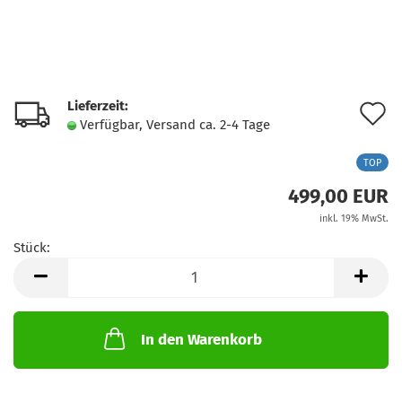
Lieferzeit:
A
Verfügbar, Versand ca. 2-4 Tage
d
TOP
M
499,00 EUR
inkl. 19% MwSt.
Stück:
Stück
In den Warenkorb