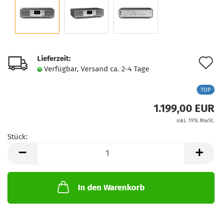
Lieferzeit:
A
Verfügbar, Versand ca. 2-4 Tage
d
TOP
M
1.199,00 EUR
inkl. 19% MwSt.
Stück:
Stück
In den Warenkorb