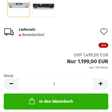
Lieferzeit:
A
Bestellartikel
d
-20%
M
UVP 1.499,00 EUR
Nur 1.199,00 EUR
inkl. 19% MwSt.
Stück:
Stück
In den Warenkorb