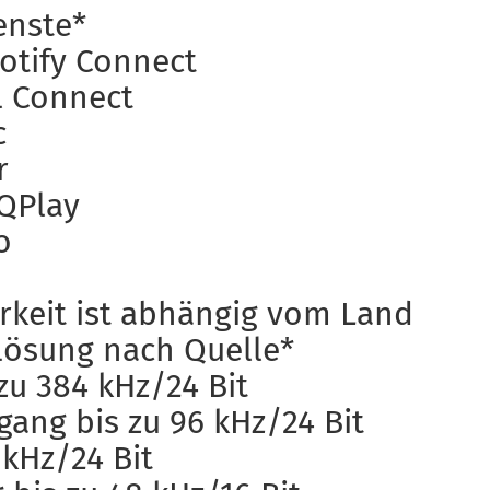
enste*
potify Connect
al Connect
c
r
 QPlay
o
rkeit ist abhängig vom Land
lösung nach Quelle*
zu 384 kHz/24 Bit
gang bis zu 96 kHz/24 Bit
 kHz/24 Bit