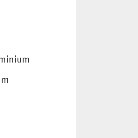
uminium
1 m