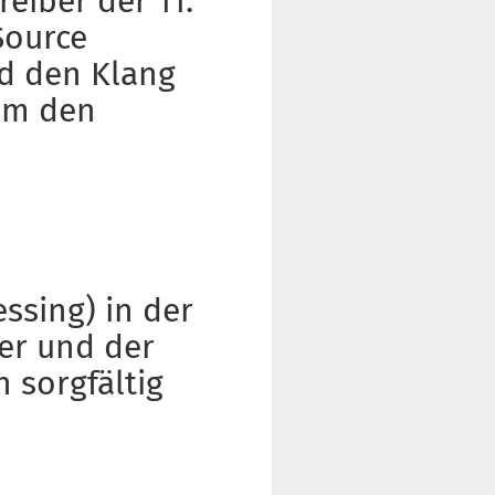
reiber der 11.
Source
nd den Klang
aum den
ssing) in der
er und der
n sorgfältig