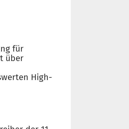
ung für
t über
m
swerten High-