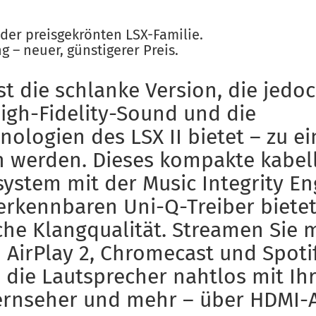
der preisgekrönten LSX-Familie.
g – neuer, günstigerer Preis.
 ist die schlanke Version, die jed
igh-Fidelity-Sound und die
nologien des LSX II bietet – zu ei
n werden. Dieses kompakte kabell
ystem mit der Music Integrity E
rkennbaren Uni-Q-Treiber biete
che Klangqualität. Streamen Sie m
h AirPlay 2, Chromecast und Spoti
 die Lautsprecher nahtlos mit I
Fernseher und mehr – über HDMI-