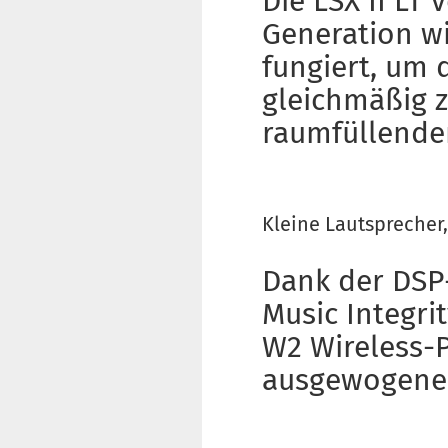
Die LSX II LT 
Generation wie
fungiert, um 
gleichmäßig z
raumfüllende
Kleine Lautsprecher
Dank der DSP-
Music Integri
W2 Wireless-Pl
ausgewogenen