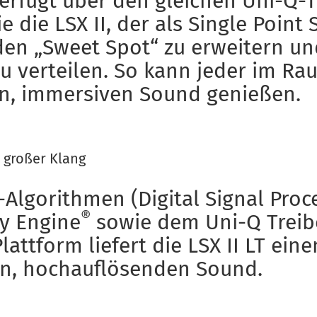
verfügt über den gleichen Uni-Q-T
 die LSX II, der als Single Point 
den „Sweet Spot“ zu erweitern u
u verteilen. So kann jeder im R
n, immersiven Sound genießen.
, großer Klang
Algorithmen (Digital Signal Proce
®
ty Engine
sowie dem Uni-Q Treib
attform liefert die LSX II LT eine
, hochauflösenden Sound.