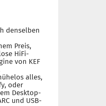
och denselben
nem Preis,
ose HiFi-
ngine von KEF
t
ühelos alles,
fy, oder
hrem Desktop-
ARC und USB-