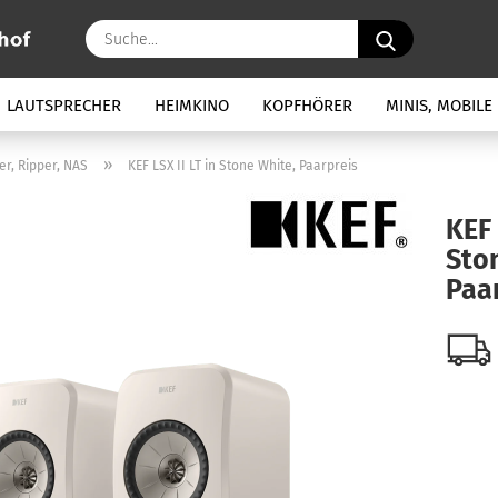
Suche...
LAUTSPRECHER
HEIMKINO
KOPFHÖRER
MINIS, MOBILE
»
er, Ripper, NAS
KEF LSX II LT in Stone White, Paarpreis
KEF 
Sto
Paa