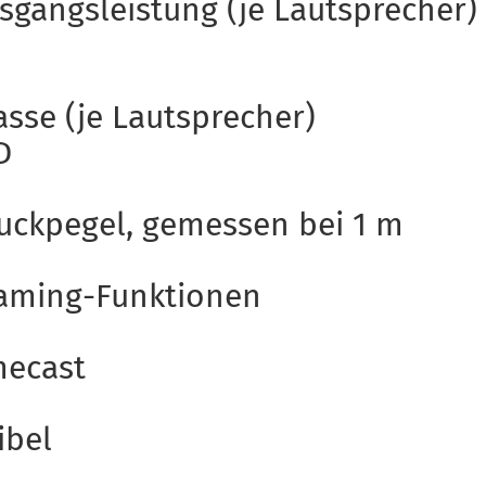
sgangsleistung (je Lautsprecher)
asse (je Lautsprecher)
D
uckpegel, gemessen bei 1 m
eaming-Funktionen
mecast
ibel