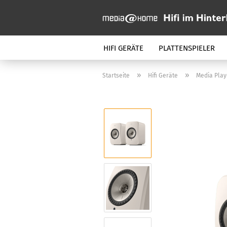
HIFI GERÄTE
PLATTENSPIELER
»
»
Startseite
Hifi Geräte
Media Play