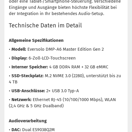
oder eine Tablet-/Smartphone-Steuerung. Verschiedene
Eingänge und Ausgänge bieten höchste Flexibilität bei
der Integration in Ihr bestehendes Audio-Setup.
Technische Daten im Detail
Allgemeine Spezifikationen
•
Modell:
Eversolo DMP-A6 Master Edition Gen 2
•
Display:
6-Zoll-LCD-Touchscreen
•
Interner Speicher:
4 GB DDR4 RAM + 32 GB eMMC
•
SSD-Steckplatz:
M.2 NVME 3.0 (2280), unterstützt bis zu
4 TB
•
USB-Anschlüsse:
2× USB 3.0 Typ-A
•
Netzwerk:
Ethernet RJ-45 (10/100/1000 Mbps), WLAN
(2,4 GHz & 5 GHz Dualband)
Audioverarbeitung
•
DAC:
Dual ES9038Q2M