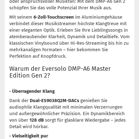
oder anspruchsvoller Musikfan: Mit dem DMP-A6 Gen 2
schöpfen Sie das volle Potenzial Ihrer Musik aus.
Mit seinem
6-Zoll-Touchscreen
im Aluminiumgehäuse
verbindet dieser Musikstreamer höchste Klangtreue mit
einer eleganten Optik. Erleben Sie Ihre Lieblingssongs in
atemberaubender Klarheit, Dynamik und Detailtiefe. Vom
klassischen Vinylsound über Hi-Res-Streaming bis hin zu
mehrkanaligen Formaten – hier bekommen Sie
Perfektion auf Knopfdruck.
Warum der Eversolo DMP-A6 Master
Edition Gen 2?
•
Überragender Klang
Dank der
Dual-ES9038Q2M-DACs
genießen Sie
audiophile Klangqualität mit minimalen Verzerrungen
und außergewöhnlicher Präzision. Ein Dynamikbereich
von über
128 dB
sorgt für glasklare Wiedergabe – jedes
Detail wird hörbar.
•
Vielseitigkeit pur