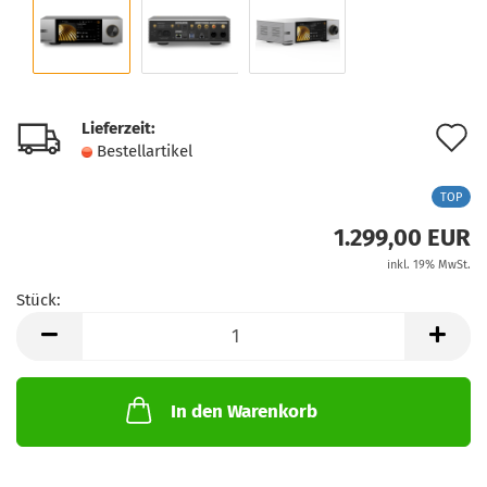
Lieferzeit:
A
Bestellartikel
d
TOP
M
1.299,00 EUR
inkl. 19% MwSt.
Stück:
Stück
In den Warenkorb