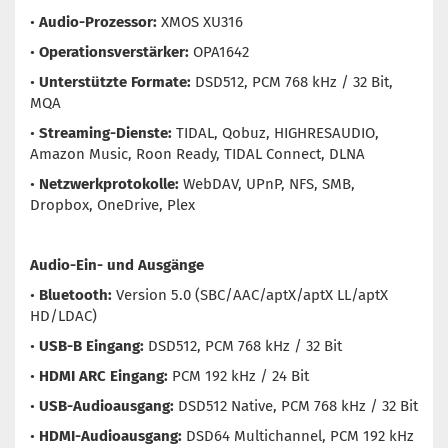
•
Audio-Prozessor:
XMOS XU316
•
Operationsverstärker:
OPA1642
•
Unterstützte Formate:
DSD512, PCM 768 kHz / 32 Bit,
MQA
•
Streaming-Dienste:
TIDAL, Qobuz, HIGHRESAUDIO,
Amazon Music, Roon Ready, TIDAL Connect, DLNA
•
Netzwerkprotokolle:
WebDAV, UPnP, NFS, SMB,
Dropbox, OneDrive, Plex
Audio-Ein- und Ausgänge
•
Bluetooth:
Version 5.0 (SBC/AAC/aptX/aptX LL/aptX
HD/LDAC)
•
USB-B Eingang:
DSD512, PCM 768 kHz / 32 Bit
•
HDMI ARC Eingang:
PCM 192 kHz / 24 Bit
•
USB-Audioausgang:
DSD512 Native, PCM 768 kHz / 32 Bit
•
HDMI-Audioausgang:
DSD64 Multichannel, PCM 192 kHz