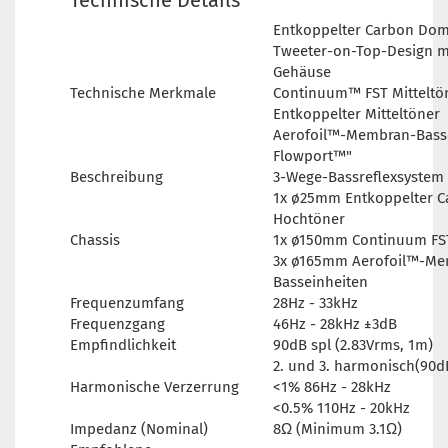
Technische Details
Entkoppelter Carbon Do
Tweeter-on-Top-Design m
Gehäuse
Technische Merkmale
Continuum™ FST Mitteltö
Entkoppelter Mitteltöner
Aerofoil™-Membran-Bass
Flowport™"
Beschreibung
3-Wege-Bassreflexsystem
1x ø25mm Entkoppelter 
Hochtöner
Chassis
1x ø150mm Continuum FST
3x ø165mm Aerofoil™-Me
Basseinheiten
Frequenzumfang
28Hz - 33kHz
Frequenzgang
46Hz - 28kHz ±3dB
Empfindlichkeit
90dB spl (2.83Vrms, 1m)
2. und 3. harmonisch(90d
Harmonische Verzerrung
<1% 86Hz - 28kHz
<0.5% 110Hz - 20kHz
Impedanz (Nominal)
8Ω (Minimum 3.1Ω)