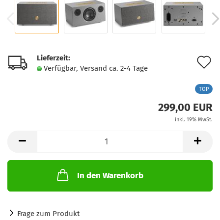
Lieferzeit:
A
Verfügbar, Versand ca. 2-4 Tage
d
TOP
M
299,00 EUR
inkl. 19% MwSt.
In den Warenkorb
Frage zum Produkt