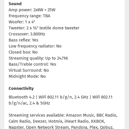
Sound
Amp power: 2x8W + 25W
Frequency range: TBA
Woofer: 1 x 4"
Tweeter: 2 x ¾" textile dome tweeter
Crossover: 3.800Hz
Bass reflex: Yes
Low frequency radiator: No
Closed box: No
Streaming quality: Up to 24/96
Bass/Treble control: Yes
Virtual Surround: No
Midnight Mode: No
Connectivity
Bluetooth 4.2 | WiFi 802.11 b/g/n, 2.4 GHz | WiFi 802.11
b/g/n/ac, 2.4 & 5GHz
Streaming services available: Amazon Music, BBC Radio,
Calm Radio, Deezer, Hotmix, iHeart Radio, KKBOX,
Napster, Open Network Stream, Pandora, Plex, Qobuz,