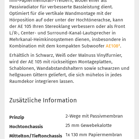
mm-Papiermembran-Treibern, wobei einer als
Passivradiator für verbesserte Bassleistung dient.
Optimiert für die vertikale Wandmontage mit der
Hörposition auf oder unter der Hochtönerachse, kann
der AE 105 Ihren Stereoklang verbessern oder als Front
L/R-, Center- und Surround-Kanal-Lautsprecher in
Mehrkanal-Heimkinosystemen dienen, insbesondere in
Kombination mit dem kompakten Subwoofer
AE108²
.
Erhältlich in Schwarz, Weiß oder Walnuss Vinylfurnier,
wird der AE 105 mit rückseitigen Montageplatten,
Schablonen, Wandabstandshaltern sowie schwarzen und
hellgrauen Gittern geliefert, die sich mühelos in jedes
Raumdekor integrieren lassen.
Zusätzliche Information
2-Wege mit Passivmembran
Prinzip
25 mm Gewebekalotte
Hochtonchassis
1x 130 mm Papiermembran
Mittelton/Tieftonchassis