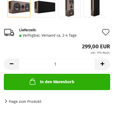
Lieferzeit:
A
Verfügbar, Versand ca. 2-4 Tage
d
299,00 EUR
M
inkl. 19% MwSt.
In den Warenkorb
Frage zum Produkt