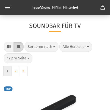
SOUNDBAR FÜR TV
Sortieren nach
pro Seite
Sortieren nach
Alle Hersteller
pro Seite
12 pro Seite
1
2
»
TOP