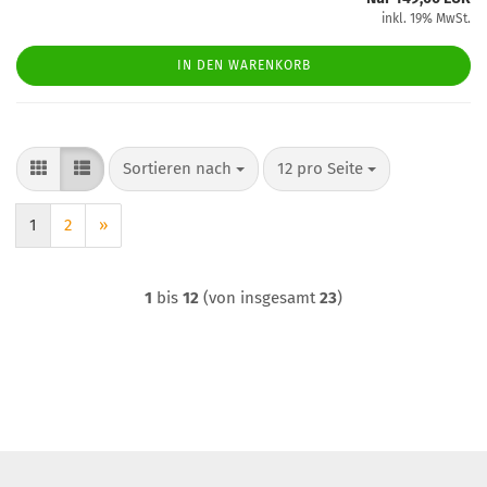
inkl. 19% MwSt.
IN DEN WARENKORB
Sortieren nach
pro Seite
Sortieren nach
12 pro Seite
1
2
»
1
bis
12
(von insgesamt
23
)